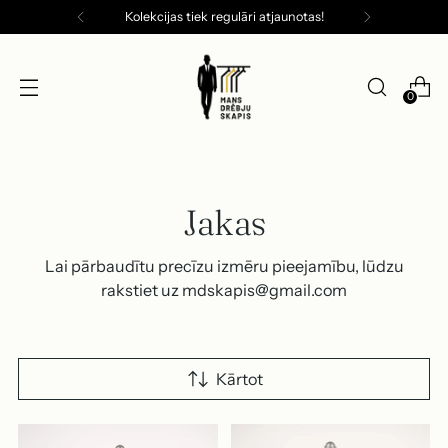
Kolekcijas tiek regulāri atjaunotas!
0
Jakas
Lai pārbaudītu precīzu izmēru pieejamību, lūdzu
rakstiet uz mdskapis@gmail.com
Kārtot