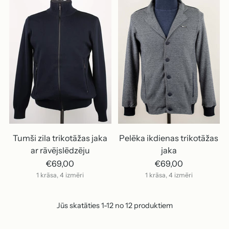
Tumši zila trikotāžas jaka
Pelēka ikdienas trikotāžas
ar rāvējslēdzēju
jaka
€69,00
€69,00
1 krāsa, 4 izmēri
1 krāsa, 4 izmēri
Jūs skatāties 1-12 no 12 produktiem