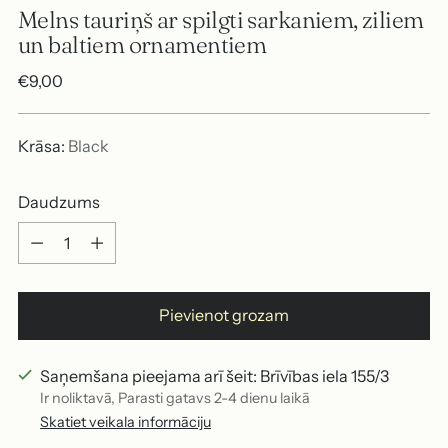
Melns tauriņš ar spilgti sarkaniem, ziliem
un baltiem ornamentiem
Parastā
€9,00
cena
Krāsa:
Black
Daudzums
Daudzums
Pievienot grozam
Saņemšana pieejama arī šeit: Brīvības iela 155/3
Ir noliktavā, Parasti gatavs 2-4 dienu laikā
Skatiet veikala informāciju