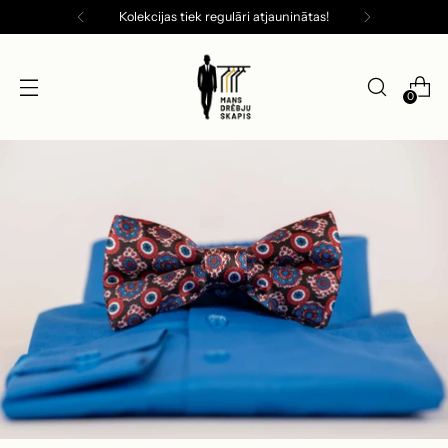
Kolekcijas tiek regulāri atjauninātas!
0