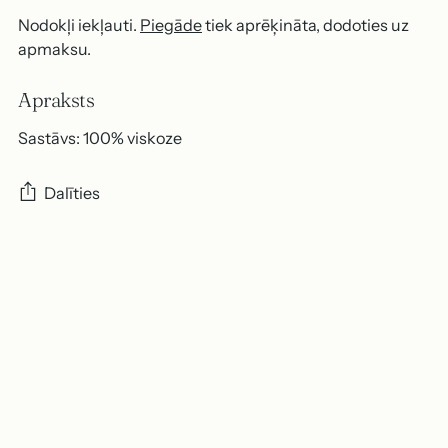
Nodokļi iekļauti.
Piegāde
tiek aprēķināta, dodoties uz
apmaksu.
Apraksts
Sastāvs: 100% viskoze
Dalīties
Produkta
pievienošana
grozam