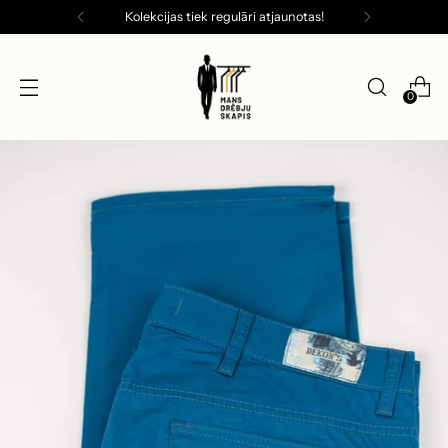
Kolekcijas tiek regulāri atjaunotas!
0