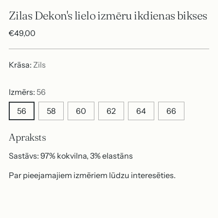
Zilas Dekon's lielo izmēru ikdienas bikses
Parastā
€49,00
cena
Krāsa:
Zils
Izmērs:
56
56
58
60
62
64
66
Apraksts
Sastāvs: 97% kokvilna, 3% elastāns
Par pieejamajiem izmēriem lūdzu interesēties.
Produkta
pievienošana
P