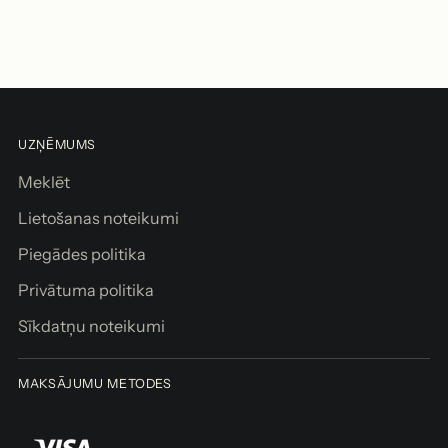
grozam
i
e
v
i
e
n
UZŅĒMUMS
o
t
Meklēt
g
Lietošanas noteikumi
r
o
Piegādes politika
z
Privātuma politika
a
m
Sīkdatņu noteikumi
Saņemšana
MAKSĀJUMU METODES
pieejama
arī šeit:
Brīvības iela