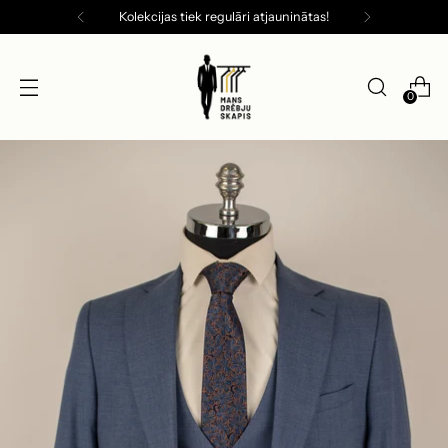
Kolekcijas tiek regulāri atjauninātas!
0