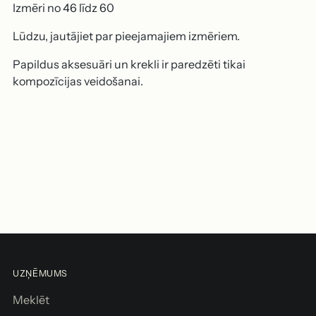
Izmēri no 46 līdz 60
Lūdzu, jautājiet par pieejamajiem izmēriem.
Papildus aksesuāri un krekli ir paredzēti tikai
kompozīcijas veidošanai.
Produkta
pievienošana
P
grozam
i
e
v
i
e
n
UZŅĒMUMS
o
t
Meklēt
g