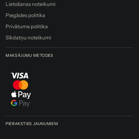
Lietošanas noteikumi
r
o
Piegādes politika
z
Privātuma politika
a
m
Sīkdatņu noteikumi
Saņemšana
MAKSĀJUMU METODES
pieejama
arī šeit:
Brīvības iela
155/3
Ir noliktavā,
Parasti
gatavs 2-4
dienu laikā
Skatiet
veikala
PIERAKSTIES JAUNUMIEM
informāciju