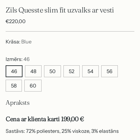
Zils Quesste slim fit uzvalks ar vesti
Parastā
€220,00
cena
Krāsa:
Blue
Izmērs:
46
46
48
50
52
54
56
58
60
Apraksts
Cena ar klienta karti 199,00 €
Sastāvs: 72% poliesters, 25% viskoze, 3% elastāns