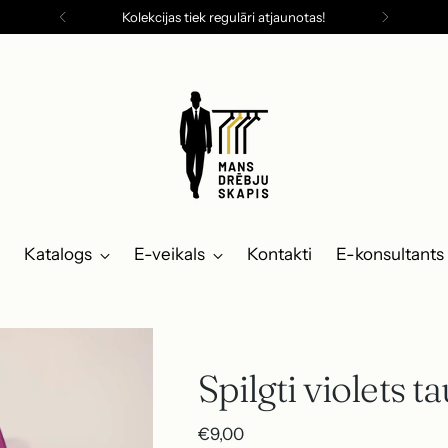
Kolekcijas tiek regulāri atjaunotas!
Katalogs
E-veikals
Kontakti
E-konsultants
Spilgti violets t
Parastā
€9,00