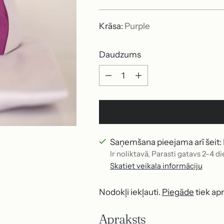
cena
Krāsa:
Purple
Daudzums
Daudzums
Saņemšana pieejama arī šeit: B
Ir noliktavā, Parasti gatavs 2-4 di
Skatiet veikala informāciju
Nodokļi iekļauti.
Piegāde
tiek ap
Apraksts