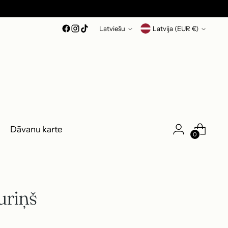
Valoda
Valūta
Latviešu
Latvija (EUR €)
Dāvanu karte
0
auriņš