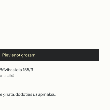
Pievienot grozam
rīvības iela 155/3
enu laikā
rēķināta, dodoties uz apmaksu.