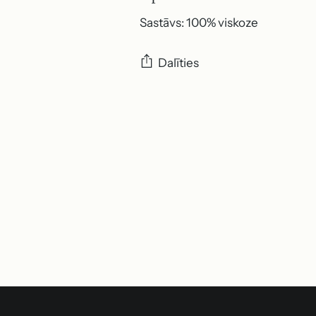
Sastāvs: 100% viskoze
Dalīties
Produkta
pievienošana
grozam