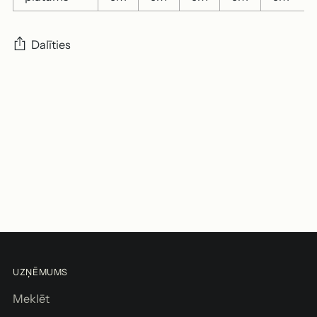
Dalīties
Produkta
pievienošana
grozam
UZŅĒMUMS
Meklēt