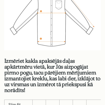
Izmēriet kakla apakšējās daļas
apkārtmēru vietā, kur Jūs aizpogājat
pirmo pogu, taču pārējiem mērījumiem
izmantojiet kreklu, kas labi der, izklājot to
uz virsmas un izmērot tā priekšpusi kā
norādīts!
Slim fit