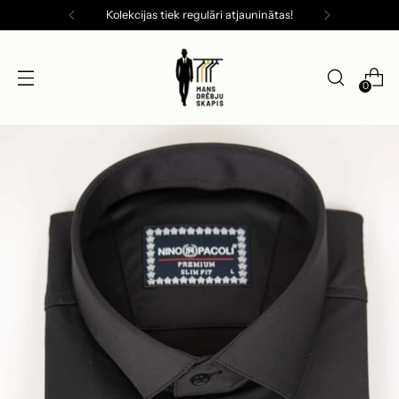
Kolekcijas tiek regulāri atjauninātas!
0