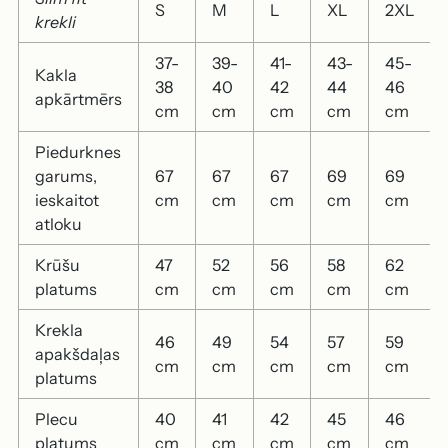
S
M
L
XL
2XL
krekli
37-
39-
41-
43-
45-
Kakla
38
40
42
44
46
apkārtmērs
cm
cm
cm
cm
cm
Piedurknes
garums,
67
67
67
69
69
ieskaitot
cm
cm
cm
cm
cm
atloku
Krūšu
47
52
56
58
62
platums
cm
cm
cm
cm
cm
Krekla
46
49
54
57
59
apakšdaļas
cm
cm
cm
cm
cm
platums
Plecu
40
41
42
45
46
platums
cm
cm
cm
cm
cm