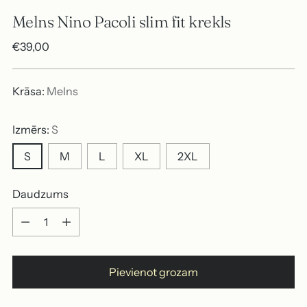
Melns Nino Pacoli slim fit krekls
Parastā
€39,00
cena
Krāsa:
Melns
Izmērs:
S
S
M
L
XL
2XL
Daudzums
Daudzums
Pievienot grozam