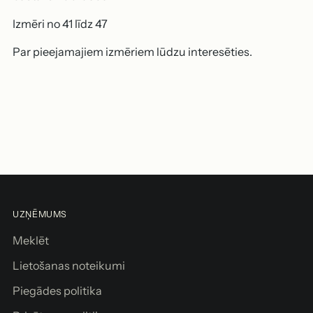
Izmēri no 41 līdz 47
Par pieejamajiem izmēriem lūdzu interesēties.
Produkta
pievienošana
P
grozam
i
e
v
i
e
n
UZŅĒMUMS
o
t
Meklēt
g
Lietošanas noteikumi
r
o
Piegādes politika
z