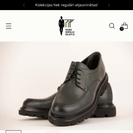
Kolekcijas tiek regulāri atjauninātas!
0