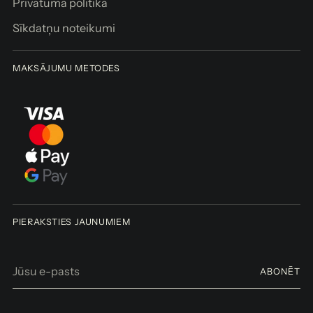
Privātuma politika
a
m
Sīkdatņu noteikumi
Saņemšana
MAKSĀJUMU METODES
pieejama
arī šeit:
Brīvības iela
155/3
Ir noliktavā,
Parasti
gatavs 2-4
dienu laikā
Skatiet
veikala
PIERAKSTIES JAUNUMIEM
informāciju
Jūsu
ABONĒT
e-
pasts