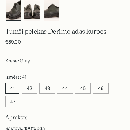
Tumši pelēkas Derimo ādas kurpes
Parastā
€89,00
cena
Krāsa:
Gray
Izmērs:
41
41
42
43
44
45
46
47
Apraksts
Sastāvs: 100% āda