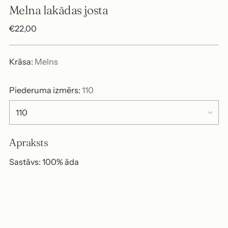
Melna lakādas josta
Parastā
€22,00
cena
Krāsa:
Melns
Piederuma izmērs:
110
Apraksts
Sastāvs: 100% āda
Produkta
pievienošana
P
grozam
i
e