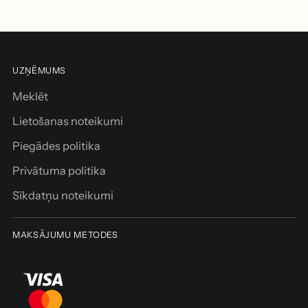
v
i
e
n
UZŅĒMUMS
o
t
Meklēt
g
Lietošanas noteikumi
r
o
Piegādes politika
z
Privātuma politika
a
m
Sīkdatņu noteikumi
Saņemšana
MAKSĀJUMU METODES
pieejama
arī šeit:
Brīvības iela
155/3