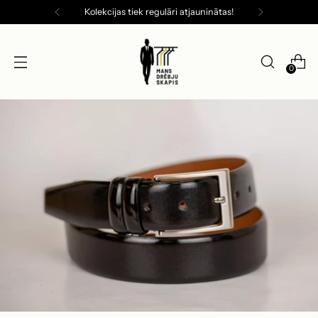
Kolekcijas tiek regulāri atjauninātas!
0