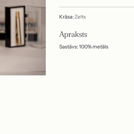
cena
Krāsa:
Zelts
Apraksts
Sastāvs: 100% metāls
Produkta
pievienošana
P
grozam
i
e
v
i
e
n
o
t