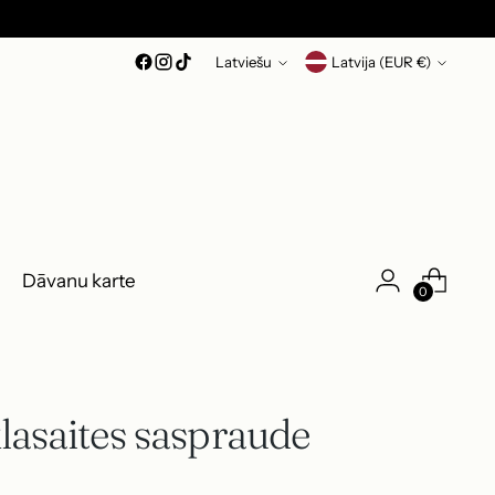
Valoda
Valūta
Latviešu
Latvija (EUR €)
Dāvanu karte
0
lasaites saspraude