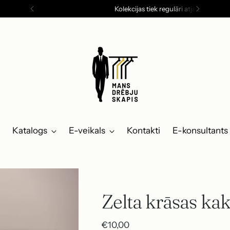
Kolekcijas tiek regulāri atjaunotas!
Katalogs
E-veikals
Kontakti
E-konsultants
Zelta krāsas kak
Parastā
€10,00